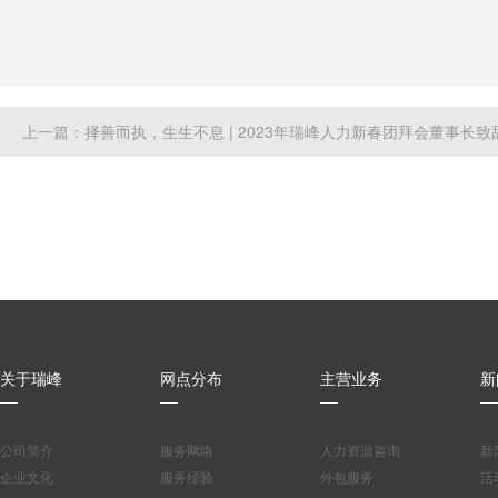
上一篇：择善而执，生生不息 | 2023年瑞峰人力新春团拜会董事长致
关于瑞峰
网点分布
主营业务
新
公司简介
服务网络
人力资源咨询
新
企业文化
服务经验
外包服务
活