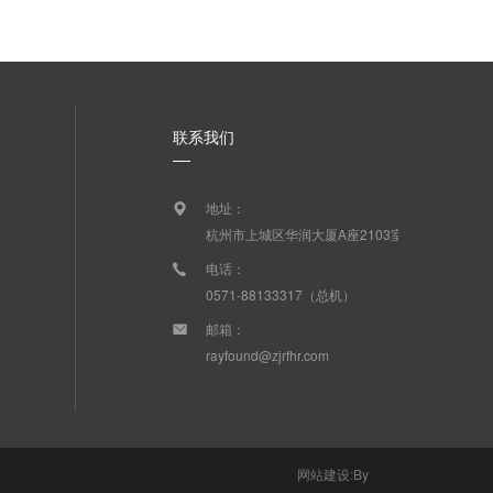
联系我们
地址：
杭州市上城区华润大厦A座2103室
电话：
0571-88133317（总机）
邮箱：
rayfound@zjrfhr.com
网站建设
:
By