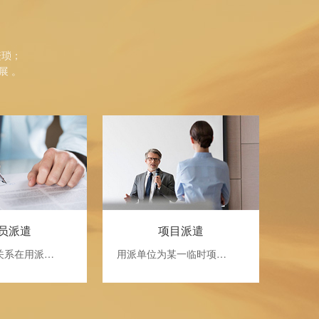
繁琐；
展 。
员派遣
项目派遣
关系在用派…
用派单位为某一临时项…